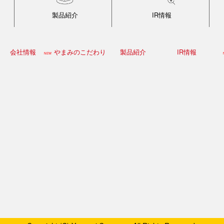
製品紹介
IR情報
会社情報
やまみのこだわり
製品紹介
IR情報
NEW
企業理念
会社概要
組織図
SDGsへの取組 他
業務用商品
工場案内
原材料
おからパウダー
おすすめ商品
きざみ揚げ
業務用豆腐
木綿豆腐
充填豆腐
焼き豆腐
レシピ
新商品
絹豆腐
厚あげ
油あげ
業務･財務ハイライト
IRライブラリ
IRカレンダー
IRニュース
経営情報
株式情報
電子公告
免責事項
FAQ