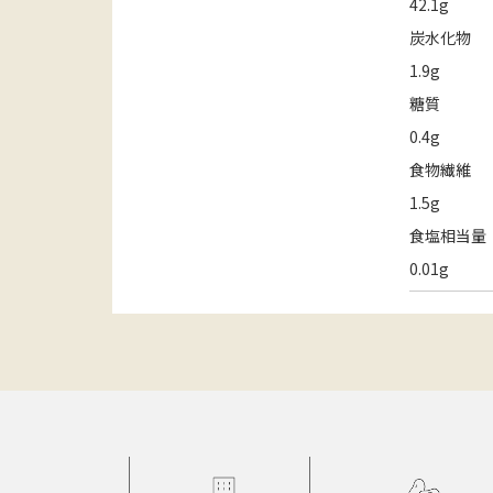
42.1g
炭水化物
1.9g
糖質
0.4g
食物繊維
1.5g
食塩相当量
0.01g