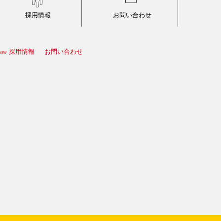
採用情報
お問い合わせ
採用情報
お問い合わせ
NEW
エントリーQ&A
採用メッセージ
先輩に聞く1
先輩に聞く2
先輩に聞く3
先輩に聞く4
エントリー
会社訪問
募集要項